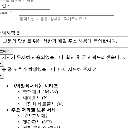
메일
*
문의사항
*
문의 답변을 위해 성함과 메일 주소 사용에 동의합니다.
보내기
메시지가 무사히 전송되었습니다. 확인 후 곧 연락드리겠습니다.
×
전송 중 오류가 발생했습니다. 다시 시도해 주세요.
×
《박정희서체》 시리즈
국력체 (L / M / W)
새마을체 (P)
박정희 세로글체 (V)
주요 저작권 보유 서체
《박근혜체》
옛간판체 (8종)
철필 묵향 (손글씨체)