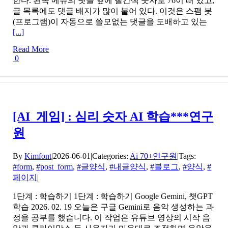
한다. 왼쪽 메뉴의 댓글 옆에 빨간색 숫자로 76이 떠 있고,
글 목록에도 댓글 배지가 많이 붙어 있다. 이것은 스팸 봇
(프로그램)이 자동으로 쓸모없는 댓글을 도배하고 있는
[...]
Read More
0
[AI_게임] : 심리 숫자 AI 학습***연구
원
By
Kimfont
|
2026-06-01
|
Categories:
Ai 70+연구원
|
Tags:
#form
,
#post_form
,
#글양식
,
#내글양식
,
#블로그
,
#양식
,
#
페이지
|
1단계 : 학습하기 1단계 : 학습하기 Google Gemini, 챗GPT
학습 2026. 02. 19 오늘은 구글 Gemini로 음악 생성하는 과
정을 공부를 했습니다. 이 작업은 유튜브 영상의 시작 음