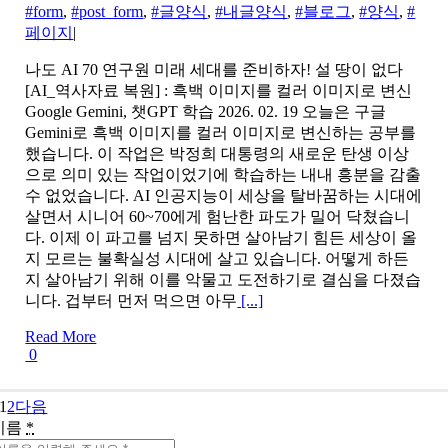
#form
,
#post_form
,
#글양식
,
#내글양식
,
#블로그
,
#양식
,
#
페이지
|
나도 AI 70 연구원 미래 세대를 준비하자! 설 땅이 없다
[AI_역사자료 복원] : 흑백 이미지를 컬러 이미지로 변신
Google Gemini, 챗GPT 학습 2026. 02. 19 오늘은 구글
Gemini로 흑백 이미지를 컬러 이미지로 변신하는 공부를
했습니다. 이 작업은 박정희 대통령의 새로운 탄생 이상
으로 의미 있는 작업이었기에 학습하는 내내 흥분을 감출
수 없었습니다. AI 인공지능이 세상을 탈바꿈하는 시대에
살면서 시니어 60~70에게 험난한 파도가 밀어 닥쳤습니
다. 이제 이 파고를 넘지 못하면 살아남기 힘든 세상이 올
지 모르는 불확실성 시대에 살고 있습니다. 어떻게 하든
지 살아남기 위해 이를 악물고 도전하기로 결심을 다졌습
니다. 겁부터 먼저 먹으면 아무
[...]
Read More
0
1
2
다음
이름
*