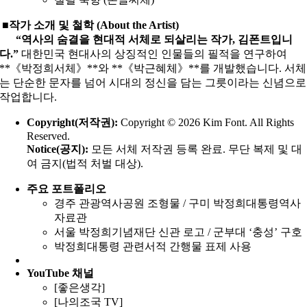
■작가 소개 및 철학 (About the Artist)
“역사의 숨결을 현대적 서체로 되살리는 작가, 김폰트입니
다.”
대한민국 현대사의 상징적인 인물들의 필적을 연구하여
**《박정희서체》**와 **《박근혜체》**를 개발했습니다. 서체
는 단순한 문자를 넘어 시대의 정신을 담는 그릇이라는 신념으로
작업합니다.
Copyright(저작권):
Copyright © 2026 Kim Font. All Rights
Reserved.
Notice(공지):
모든 서체 저작권 등록 완료. 무단 복제 및 대
여 금지(법적 처벌 대상).
주요 포트폴리오
경주 관광역사공원 조형물 / 구미 박정희대통령역사
자료관
서울 박정희기념재단 신관 로고 / 군부대 ‘충성’ 구호
박정희대통령 관련서적 간행물 표제 사용
YouTube
채널
[좋은생각]
[나의조국 TV]