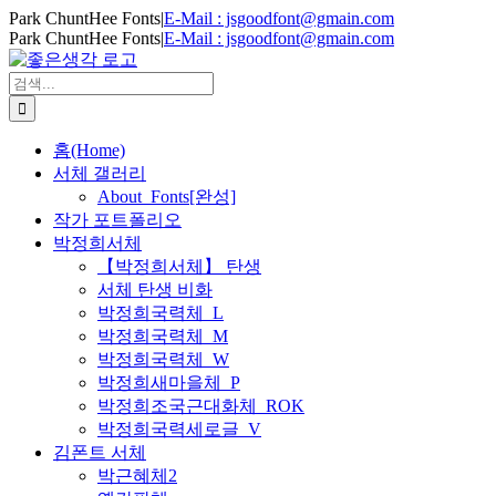
Skip
Park ChuntHee Fonts
|
E-Mail : jsgoodfont@gmain.com
to
Park ChuntHee Fonts
|
E-Mail : jsgoodfont@gmain.com
content
검
색
...
홈(Home)
서체 갤러리
About_Fonts[완성]
작가 포트폴리오
박정희서체
【박정희서체】 탄생
서체 탄생 비화
박정희국력체_L
박정희국력체_M
박정희국력체_W
박정희새마을체_P
박정희조국근대화체_ROK
박정희국력세로글_V
김폰트 서체
박근혜체2