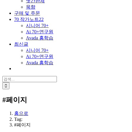
옛간판체
묵향
구매 및 주문
70 작가노트22
시니어 70+
Ai 70+연구원
Avada 홈학습
최신글
시니어 70+
Ai 70+연구원
Avada 홈학습
검
색
...
#페이지
홈으로
Tag:
#페이지