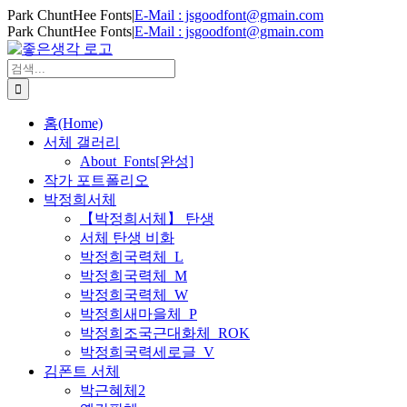
Skip
Park ChuntHee Fonts
|
E-Mail : jsgoodfont@gmain.com
to
Park ChuntHee Fonts
|
E-Mail : jsgoodfont@gmain.com
content
검
색
...
홈(Home)
서체 갤러리
About_Fonts[완성]
작가 포트폴리오
박정희서체
【박정희서체】 탄생
서체 탄생 비화
박정희국력체_L
박정희국력체_M
박정희국력체_W
박정희새마을체_P
박정희조국근대화체_ROK
박정희국력세로글_V
김폰트 서체
박근혜체2