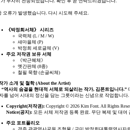
가 무사히 전송되었습니다. 확인 후 곧 연락드리겠습니다.
중 오류가 발생했습니다. 다시 시도해 주세요.
《박정희서체》 시리즈
국력체 (L / M / W)
새마을체 (P)
박정희 세로글체 (V)
주요 저작권 보유 서체
《박근혜체》
옛간판체 (8종)
철필 묵향 (손글씨체)
가 소개 및 철학 (About the Artist)
역사의 숨결을 현대적 서체로 되살리는 작가, 김폰트입니다.”
자를 넘어 시대의 정신을 담는 그릇이라는 신념으로 작업합니다.
Copyright(저작권):
Copyright © 2026 Kim Font. All Rights Rese
Notice(공지):
모든 서체 저작권 등록 완료. 무단 복제 및 대여 
주요 포트폴리오
경주 관광역사공원 조형물 / 구미 박정희대통령역사자