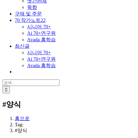
옛간판체
묵향
구매 및 주문
70 작가노트22
시니어 70+
Ai 70+연구원
Avada 홈학습
최신글
시니어 70+
Ai 70+연구원
Avada 홈학습
검
색
...
#양식
홈으로
Tag:
#양식