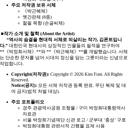
주요 저작권 보유 서체
《박근혜체》
옛간판체 (8종)
철필 묵향 (손글씨체)
■작가 소개 및 철학 (About the Artist)
“역사의 숨결을 현대적 서체로 되살리는 작가, 김폰트입니
다.”
대한민국 현대사의 상징적인 인물들의 필적을 연구하여
**《박정희서체》**와 **《박근혜체》**를 개발했습니다. 서체
는 단순한 문자를 넘어 시대의 정신을 담는 그릇이라는 신념으로
작업합니다.
Copyright(저작권):
Copyright © 2026 Kim Font. All Rights
Reserved.
Notice(공지):
모든 서체 저작권 등록 완료. 무단 복제 및 대
여 금지(법적 처벌 대상).
주요 포트폴리오
경주 관광역사공원 조형물 / 구미 박정희대통령역사
자료관
서울 박정희기념재단 신관 로고 / 군부대 ‘충성’ 구호
박정희대통령 관련서적 간행물 표제 사용