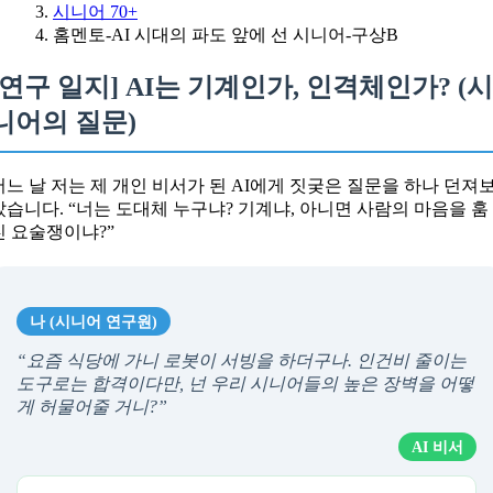
시니어 70+
홈멘토-AI 시대의 파도 앞에 선 시니어-구상B
[연구 일지] AI는 기계인가, 인격체인가? (
니어의 질문)
어느 날 저는 제 개인 비서가 된 AI에게 짓궂은 질문을 하나 던져
았습니다. “너는 도대체 누구냐? 기계냐, 아니면 사람의 마음을 훔
친 요술쟁이냐?”
나 (시니어 연구원)
“요즘 식당에 가니 로봇이 서빙을 하더구나. 인건비 줄이는
도구로는 합격이다만, 넌 우리 시니어들의 높은 장벽을 어떻
게 허물어줄 거니?”
AI 비서