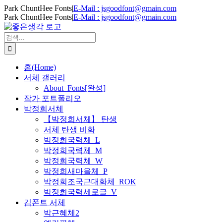
Skip
Park ChuntHee Fonts
|
E-Mail : jsgoodfont@gmain.com
to
Park ChuntHee Fonts
|
E-Mail : jsgoodfont@gmain.com
content
검
색
...
홈(Home)
서체 갤러리
About_Fonts[완성]
작가 포트폴리오
박정희서체
【박정희서체】 탄생
서체 탄생 비화
박정희국력체_L
박정희국력체_M
박정희국력체_W
박정희새마을체_P
박정희조국근대화체_ROK
박정희국력세로글_V
김폰트 서체
박근혜체2