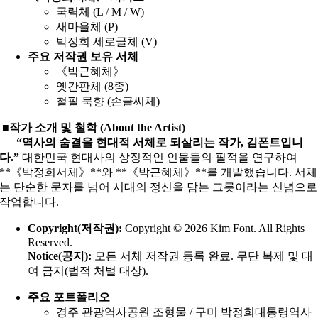
국력체 (L / M / W)
새마을체 (P)
박정희 세로글체 (V)
주요 저작권 보유 서체
《박근혜체》
옛간판체 (8종)
철필 묵향 (손글씨체)
■작가 소개 및 철학 (About the Artist)
“역사의 숨결을 현대적 서체로 되살리는 작가, 김폰트입니
다.”
대한민국 현대사의 상징적인 인물들의 필적을 연구하여
**《박정희서체》**와 **《박근혜체》**를 개발했습니다. 서체
는 단순한 문자를 넘어 시대의 정신을 담는 그릇이라는 신념으로
작업합니다.
Copyright(저작권):
Copyright © 2026 Kim Font. All Rights
Reserved.
Notice(공지):
모든 서체 저작권 등록 완료. 무단 복제 및 대
여 금지(법적 처벌 대상).
주요 포트폴리오
경주 관광역사공원 조형물 / 구미 박정희대통령역사