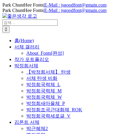
Skip
Park ChuntHee Fonts
|
E-Mail : jsgoodfont@gmain.com
to
Park ChuntHee Fonts
|
E-Mail : jsgoodfont@gmain.com
content
검
색
...
홈(Home)
서체 갤러리
About_Fonts[완성]
작가 포트폴리오
박정희서체
【박정희서체】 탄생
서체 탄생 비화
박정희국력체_L
박정희국력체_M
박정희국력체_W
박정희새마을체_P
박정희조국근대화체_ROK
박정희국력세로글_V
김폰트 서체
박근혜체2