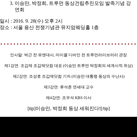
이승만, 박정희, 트루먼 동상건립추진모임 발족기념 강
연회
일시 : 2016. 9. 28(수) 오후 2시
장소 : 서울 용산 전쟁기념관 뮤지엄웨딩홀 1층
……………………………………
인사말: 박근 전 유엔대사, 마이클 디바인 전 트루먼라이브러리 관장
제1강연: 조갑제 조갑제닷컴 대표 (이승만 트루먼 박정희의 세계사적 위상)
제2강연: 조성호 조갑제닷컴 기자 (이승만 대통령 동상의 수난사)
제3강연: 류석춘 연세대 교수
제4강연: 조우석 KBS 이사
[tip]이승만, 박정희 동상 세워진다![/tip]