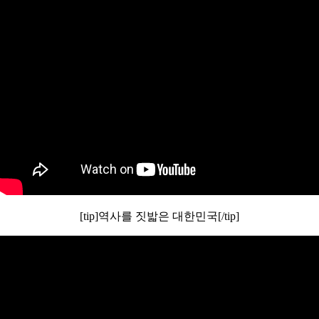
[tip]역사를 짓밟은 대한민국[/tip]