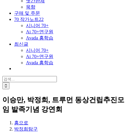
옛간판체
묵향
구매 및 주문
70 작가노트22
시니어 70+
Ai 70+연구원
Avada 홈학습
최신글
시니어 70+
Ai 70+연구원
Avada 홈학습
검
색
...
이승만, 박정희, 트루먼 동상건립추진모
임 발족기념 강연회
홈으로
박정희탐구