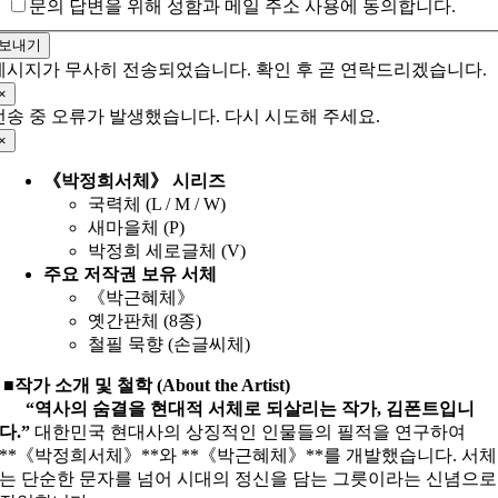
문의 답변을 위해 성함과 메일 주소 사용에 동의합니다.
보내기
메시지가 무사히 전송되었습니다. 확인 후 곧 연락드리겠습니다.
×
전송 중 오류가 발생했습니다. 다시 시도해 주세요.
×
《박정희서체》 시리즈
국력체 (L / M / W)
새마을체 (P)
박정희 세로글체 (V)
주요 저작권 보유 서체
《박근혜체》
옛간판체 (8종)
철필 묵향 (손글씨체)
■작가 소개 및 철학 (About the Artist)
“역사의 숨결을 현대적 서체로 되살리는 작가, 김폰트입니
다.”
대한민국 현대사의 상징적인 인물들의 필적을 연구하여
**《박정희서체》**와 **《박근혜체》**를 개발했습니다. 서체
는 단순한 문자를 넘어 시대의 정신을 담는 그릇이라는 신념으로