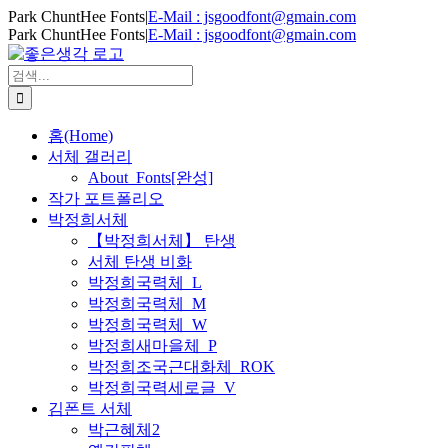
Skip
Park ChuntHee Fonts
|
E-Mail : jsgoodfont@gmain.com
to
Park ChuntHee Fonts
|
E-Mail : jsgoodfont@gmain.com
content
검
색
...
홈(Home)
서체 갤러리
About_Fonts[완성]
작가 포트폴리오
박정희서체
【박정희서체】 탄생
서체 탄생 비화
박정희국력체_L
박정희국력체_M
박정희국력체_W
박정희새마을체_P
박정희조국근대화체_ROK
박정희국력세로글_V
김폰트 서체
박근혜체2