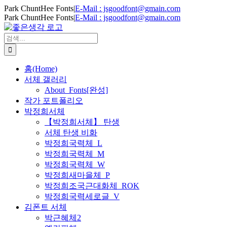
Skip
Park ChuntHee Fonts
|
E-Mail : jsgoodfont@gmain.com
to
Park ChuntHee Fonts
|
E-Mail : jsgoodfont@gmain.com
content
검
색
...
홈(Home)
서체 갤러리
About_Fonts[완성]
작가 포트폴리오
박정희서체
【박정희서체】 탄생
서체 탄생 비화
박정희국력체_L
박정희국력체_M
박정희국력체_W
박정희새마을체_P
박정희조국근대화체_ROK
박정희국력세로글_V
김폰트 서체
박근혜체2