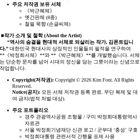
주요 저작권 보유 서체
《박근혜체》
옛간판체 (8종)
철필 묵향 (손글씨체)
■작가 소개 및 철학 (About the Artist)
“역사의 숨결을 현대적 서체로 되살리는 작가, 김폰트입니
다.”
대한민국 현대사의 상징적인 인물들의 필적을 연구하여
**《박정희서체》**와 **《박근혜체》**를 개발했습니다. 서체
는 단순한 문자를 넘어 시대의 정신을 담는 그릇이라는 신념으로
작업합니다.
Copyright(저작권):
Copyright © 2026 Kim Font. All Rights
Reserved.
Notice(공지):
모든 서체 저작권 등록 완료. 무단 복제 및 대
여 금지(법적 처벌 대상).
주요 포트폴리오
경주 관광역사공원 조형물 / 구미 박정희대통령역사
자료관
서울 박정희기념재단 신관 로고 / 군부대 ‘충성’ 구호
박정희대통령 관련서적 간행물 표제 사용