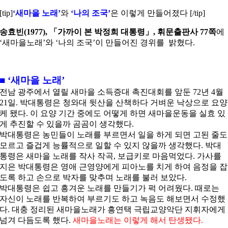
[tip]
‘새마을 노래’
와
‘나의 조국’
은 이렇게 만들어졌
다 [/tip]
송효빈(1977), 「가까이 본 박정희 대통령」, 휘문출판사 77쪽
에
‘새마을노래’와 ‘나의 조국’이 만들어진 경위를 밝혔다.
■ ‘새마을 노래’
전남 광주에서 열릴 새마을 소득증대 촉진대회를 앞둔 72년 4월
21일. 박대통령은 청와대 뒷산을 산책하다 거벼운 낙상으로 요양
케 됐다. 이 요양 기간 중에도 어떻게 하면 새마을운동을 실효 있
게 추진할 수 있을까 곰곰이 생각했다.
박대통령은 농민들이 노래를 부르면서 일을 하게 되면 고된 줄도
모르고 즐겁게 능률적으로 일할 수 있지 않을까 생각했다. 박대
통령은 새마을 노래를 작사 작곡, 보급키로 마음먹었다. 가사를
지은 박대통령은 영애 근영양에게 피아노를 치게 하여 음정을 잡
도록 하고 손으로 박자를 맞추며 노래를 불러 보았다.
박대통령은 쉽고 흥겨운 노래를 만들기가 퍽 어려웠다. 때로는
자신이 노래를 반복하여 부르기도 하고 녹음도 해보면서 수정했
다. 대충 정리된 새마을노래가 흥연택 극립교양악단 지휘자에게
넘겨 다듬도록 했다.
새마을노래는 이렇게 해서 탄생됐다.