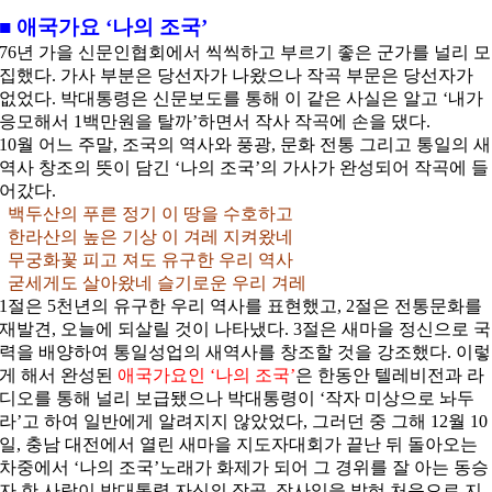
■ 애국가요 ‘나의 조국’
76년 가을 신문인협회에서 씩씩하고 부르기 좋은 군가를 널리 모
집했다. 가사 부분은 당선자가 나왔으나 작곡 부문은 당선자가
없었다. 박대통령은 신문보도를 통해 이 같은 사실은 알고 ‘내가
응모해서 1백만원을 탈까’하면서 작사 작곡에 손을 댔다.
10월 어느 주말, 조국의 역사와 풍광, 문화 전통 그리고 통일의 새
역사 창조의 뜻이 담긴 ‘나의 조국’의 가사가 완성되어 작곡에 들
어갔다.
백두산의 푸른 정기 이 땅을 수호하고
한라산의 높은 기상 이 겨레 지켜왔네
무궁화꽃 피고 져도 유구한 우리 역사
굳세게도 살아왔네 슬기로운 우리 겨레
1절은 5천년의 유구한 우리 역사를 표현했고, 2절은 전통문화를
재발견, 오늘에 되살릴 것이 나타냈다. 3절은 새마을 정신으로 국
력을 배양하여 통일성업의 새역사를 창조할 것을 강조했다. 이렇
게 해서 완성된
애국가요인 ‘나의 조국’
은 한동안 텔레비전과 라
디오를 통해 널리 보급됐으나 박대통령이 ‘작자 미상으로 놔두
라’고 하여 일반에게 알려지지 않았었다, 그러던 중 그해 12월 10
일, 충남 대전에서 열린 새마을 지도자대회가 끝난 뒤 돌아오는
차중에서 ‘나의 조국’노래가 화제가 되어 그 경위를 잘 아는 동승
자 한 사람이 박대통령 자신의 작곡, 작사임을 밝혀 처음으로 지